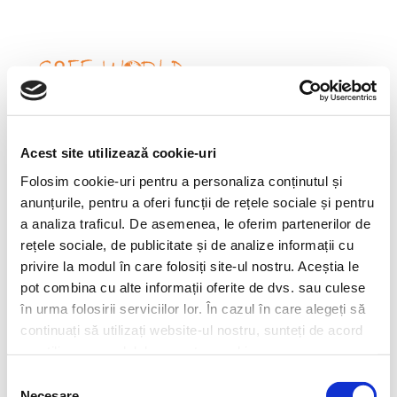
Toggl
naviga
Acest site utilizează cookie-uri
Folosim cookie-uri pentru a personaliza conținutul și
anunțurile, pentru a oferi funcții de rețele sociale și pentru
a analiza traficul. De asemenea, le oferim partenerilor de
rețele sociale, de publicitate și de analize informații cu
privire la modul în care folosiți site-ul nostru. Aceștia le
pot combina cu alte informații oferite de dvs. sau culese
în urma folosirii serviciilor lor. În cazul în care alegeți să
continuați să utilizați website-ul nostru, sunteți de acord
Safe World Design
cu utilizarea modulelor noastre cookie.
Selecția
We design your safe world
Necesare